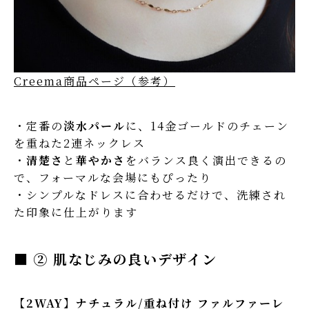
Creema商品ページ（参考）
・定番の
淡水パール
に、14金ゴールドのチェーン
を重ねた2連ネックレス
・
清楚さ
と
華やかさ
をバランス良く演出できるの
で、フォーマルな会場にもぴったり
・シンプルなドレスに合わせるだけで、洗練され
た印象に仕上がります
■ ② 肌なじみの良いデザイン
【2WAY】ナチュラル/重ね付け ファルファーレ